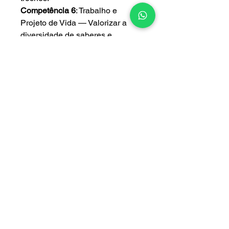
Competência 6
: Trabalho e
Projeto de Vida — Valorizar a
diversidade de saberes e
vivências culturais e apropriar-se
de conhecimentos e experiências
que lhe possibilitem entender as
relações próprias do mundo do
trabalho e fazer escolhas
alinhadas ao exercício da
cidadania e ao seu projeto de
vida, com liberdade, autonomia,
consciência crítica e
responsabilidade (BRASIL,
2018).
Artigo 3º § 7º
- Os currículos do
ensino médio deverão considerar
a formação integral do aluno, de
maneira a adotar um trabalho