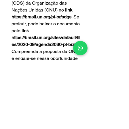
(ODS) da Organização das
Nações Unidas (ONU) no
link
https://brasil.un.org/pt-br/sdgs
. Se
preferir, pode baixar o documento
pelo
link
https://brasil.un.org/sites/default/fil
es/2020-09/agenda2030-pt-br.pdf
.
Compreenda a proposta da ONU
e engaje-se nessa oportunidade
de contribuir com as metas de um
organismo internacional tão
importante ao mesmo tempo em
que participa de soluções de seu
contexto!
Analise os 17 objetivos e escolha
quais metas podem ser aderentes
à sua proposta e ao seu projeto.
Para isso, clique no ícone de
cada objetivo e observe a