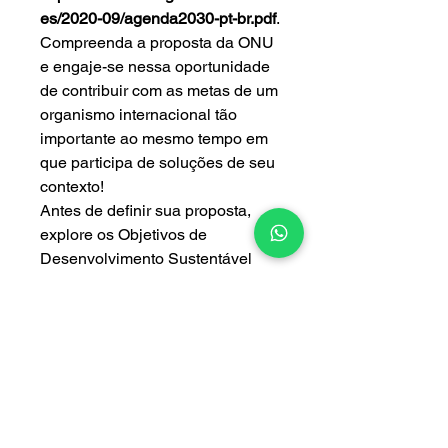
es/2020-09/agenda2030-pt-br.pdf
.
Compreenda a proposta da ONU
e engaje-se nessa oportunidade
de contribuir com as metas de um
organismo internacional tão
importante ao mesmo tempo em
que participa de soluções de seu
contexto!
Antes de definir sua proposta,
explore os Objetivos de
Desenvolvimento Sustentável
(ODS) da Organização das
Nações Unidas (ONU) no
link
https://brasil.un.org/pt-br/sdgs
. Se
preferir, pode baixar o documento
pelo
link
https://brasil.un.org/sites/default/fil
es/2020-09/agenda2030-pt-br.pdf
.