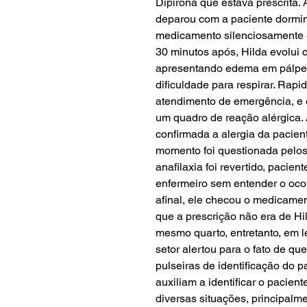
Dipirona que estava prescrita. 
deparou com a paciente dormind
medicamento silenciosamente 
30 minutos após, Hilda evolui 
apresentando edema em pálpebr
dificuldade para respirar. Rapi
atendimento de emergência, e 
um quadro de reação alérgica. 
confirmada a alergia da pacie
momento foi questionada pelos 
anafilaxia foi revertido, pacie
enfermeiro sem entender o ocorr
afinal, ele checou o medicamen
que a prescrição não era de Hi
mesmo quarto, entretanto, em l
setor alertou para o fato de q
pulseiras de identificação do 
auxiliam a identificar o pacien
diversas situações, principalm