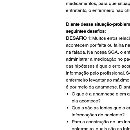
medicamentos, para que situa
entretanto, o enfermeiro não ch
Diante dessa situação-problema
seguintes desafios:
DESAFIO 1:
Muitos erros rela
acontecem por falta ou falha n
na falada. Na nossa SGA, o en
administrar a medicação no pac
das hipóteses é que o erro ac
informação pelo profissional. 
enfermeiro levantar ao máximo
é por meio da anamnese. Diant
O que é a anamnese e em q
ela acontece?
Quais são as fontes que o en
informações do paciente?
Para a construção de um in
enfermeiro, quais são as in