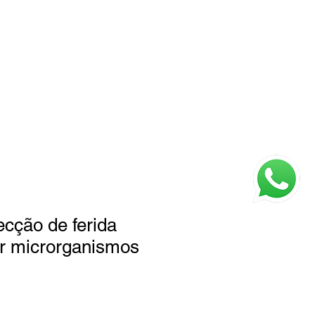
Login
 Somos
Contato
Faq
fecção de ferida
or microrganismos
o