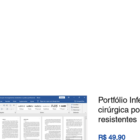
Home
Loja
Categorias
Quem
Portfólio In
cirúrgica p
resistentes
Preç
R$ 49,90