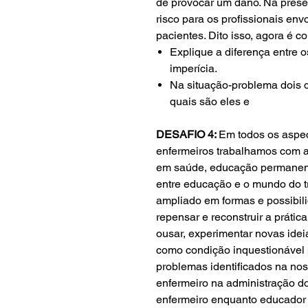
de provocar um dano. Na presen
risco para os profissionais env
pacientes. Dito isso, agora é c
Explique a diferença entre o
imperícia.
Na situação-problema dois d
quais são eles e
DESAFIO 4:
Em todos os aspec
enfermeiros trabalhamos com 
em saúde, educação permanen
entre educação e o mundo do tr
ampliado em formas e possibi
repensar e reconstruir a prátic
ousar, experimentar novas idei
como condição inquestionável 
problemas identificados na nos
enfermeiro na administração d
enfermeiro enquanto educador 