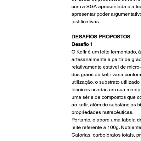
com a SGA apresentada e a teo
apresentar poder argumentati
justificativas.
DESAFIOS PROPOSTOS
Desafio 1
O Kefir é um leite fermentado, 
artesanalmente a partir de gr
relativamente estável de micr
dos grãos de kefir varia confo
utilização, o substrato utilizad
técnicas usadas em sua manipu
uma série de compostos que co
ao kefir, além de substâncias b
propriedades nutracêuticas.
Portanto, elabore uma tabela d
leite referente a 100g. Nutrien
Calorias, carboidratos totais, p