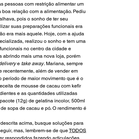
 as pessoas com restrição alimentar um
 boa relação com a alimentação. Pediu
lhava, pois o sonho de ter seu
lizar suas preparações funcionais era
 não era mais aquele. Hoje, com a ajuda
ecializada, realizou o sonho e tem uma
funcionais no centro da cidade e
s abrindo mais uma nova loja, porém
delivery
e
take away
. Mariana, sempre
e recentemente, além de vender em
o período de maior movimento que é o
eceita de mousse de cacau com kefir
dientes e as quantidades utilizadas
pacote (12g) de gelatina incolor, 500ml
s de sopa de cacau e pó. O rendimento é
descrita acima, busque soluções para
seguir, mas, lembrem-se de que
TODOS
er respondidos fazendo articulações