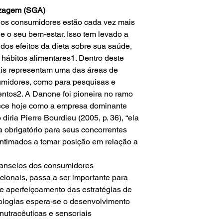
izagem (SGA)
os consumidores estão cada vez mais
 o seu bem-estar. Isso tem levado a
dos efeitos da dieta sobre sua saúde,
ábitos alimentares1. Dentro deste
nais representam uma das áreas de
umidores, como para pesquisas e
entos2. A Danone foi pioneira no ramo
rece hoje como a empresa dominante
iria Pierre Bourdieu (2005, p. 36), “ela
a obrigatório para seus concorrentes
intimados a tomar posição em relação a
anseios dos consumidores
cionais, passa a ser importante para
e aperfeiçoamento das estratégias de
nologias espera-se o desenvolvimento
utracêuticas e sensoriais