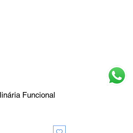
Login
 Somos
Contato
Faq
linária Funcional
o