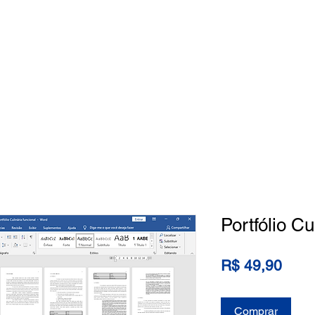
Home
Loja
Categorias
Quem
Portfólio Cu
Preç
R$ 49,90
Comprar