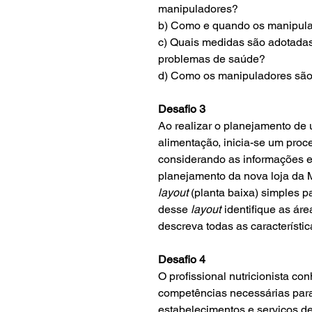
manipuladores?
b) Como e quando os manipula
c) Quais medidas são adotadas
problemas de saúde?
d) Como os manipuladores são
Desafio 3
Ao realizar o planejamento de
alimentação, inicia-se um proc
considerando as informações ex
planejamento da nova loja da
layout
(planta baixa) simples p
desse
layout
identifique as ár
descreva todas as característica
Desafio 4
O profissional nutricionista c
competências necessárias para
estabelecimentos e serviços de