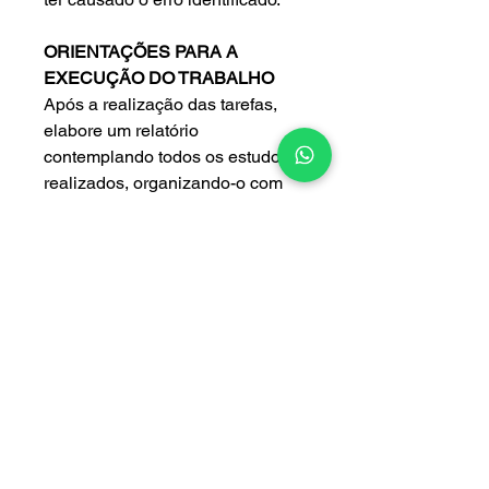
ORIENTAÇÕES PARA A
EXECUÇÃO DO TRABALHO
Após a realização das tarefas,
elabore um relatório
contemplando todos os estudos
realizados, organizando-o com
base nos seguintes critérios:
Introdução
: você deve apresentar
um texto que contemple os
objetivos da produção textual,
bem como uma discussão sobre
a confiabilidade dos aplicativos
digitais tendo como norte os erros
que podem ser acarretados nos
processos matemáticos. (
1
página
)
Desenvolvimento
: será composto