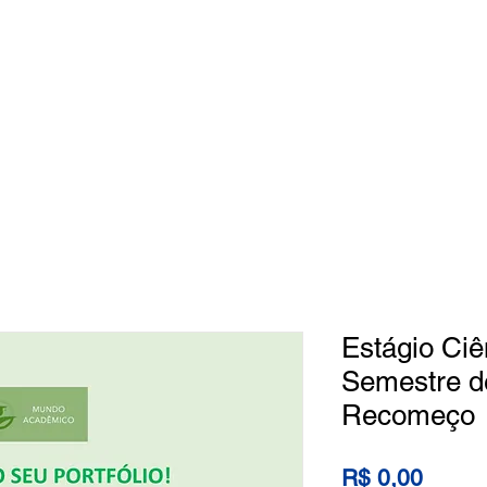
Home
Loja
Categorias
Quem
Estágio Ciê
Semestre de
Recomeço
Preço
R$ 0,00