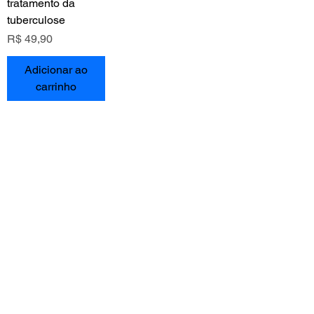
tratamento da
tuberculose
Preço
R$ 49,90
Adicionar ao
carrinho